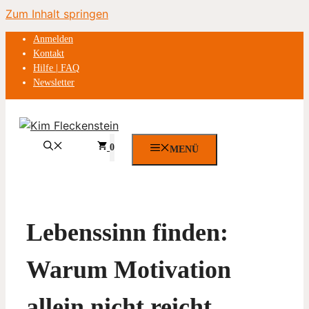
Zum Inhalt springen
Anmelden
Kontakt
Hilfe | FAQ
Newsletter
0
MENÜ
Lebenssinn finden:
Warum Motivation
allein nicht reicht